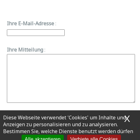
Ihre E-Mail-Adresse
:
Ihre Mitteilung
:
X
Co
Diese Webseite verwendet 'Cookies' um Inhalte und
Anzeigen zu personalisieren und zu analysieren.
Bestimmen Sie, welche Dienste benutzt werden dürfen
Alle akzeptieren
Verbiete alle Cookies